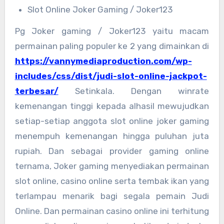
Slot Online Joker Gaming / Joker123
Pg Joker gaming / Joker123 yaitu macam
permainan paling populer ke 2 yang dimainkan di
https://vannymediaproduction.com/wp-
includes/css/dist/judi-slot-online-jackpot-
terbesar/
Setinkala. Dengan winrate
kemenangan tinggi kepada alhasil mewujudkan
setiap-setiap anggota slot online joker gaming
menempuh kemenangan hingga puluhan juta
rupiah. Dan sebagai provider gaming online
ternama, Joker gaming menyediakan permainan
slot online, casino online serta tembak ikan yang
terlampau menarik bagi segala pemain Judi
Online. Dan permainan casino online ini terhitung