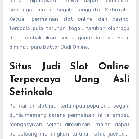
dapat dipastikan bahwa dapat dimainkan
sehingga mujur segala anggota Setinkala.
Kecuali permainan slot online dan casino,
tersedia pula taruhan togel, taruhan olahraga
dan tembak ikan serta game lainnya yang
diminati para bettor Judi Online.
Situs Judi Slot Online
Terpercaya Uang Asli
Setinkala
Permainan slot jadi terlampau populer di segala
dunia memang karena permainan ini terlampau
mengasyikan selagi dimainkan, malah dapat
berpeluang menangkan taruhan atau jackpot-