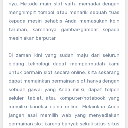
nya. Metode main slot yaitu memadai dengan
menghimpit tombol atau menarik sebuah tuas
kepada mesin sehabis Anda memasukan koin
taruhan, karenanya gambar-gambar kepada
mesin akan berputar.
Di zaman kini yang sudah maju dari seluruh
bidang teknologi dapat mempermudah kami
untuk bermain slot secara online. Kita sekarang
dapat memainkan permainan slot hanya dengan
sebuah gawai yang Anda miliki, dapat telpon
seluler, tablet, atau komputer/notebook yang
memiliki koneksi dunia online. Melainkan Anda
jangan asal memilih web yang menyediakan
permainan slot karena banyak sekali situs-situs