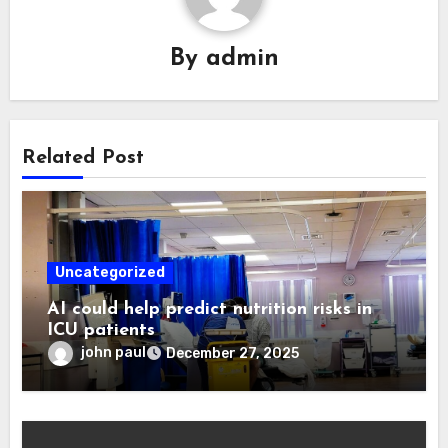
By
admin
Related Post
Uncategorized
AI could help predict nutrition risks in
ICU patients
john paul
December 27, 2025