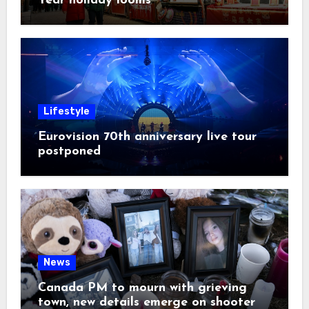
Year holiday looms
Lifestyle
Eurovision 70th anniversary live tour
postponed
News
Canada PM to mourn with grieving
town, new details emerge on shooter