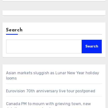
Search
Search
Asian markets sluggish as Lunar New Year holiday
looms
Eurovision 70th anniversary live tour postponed
Canada PM to mourn with grieving town, new