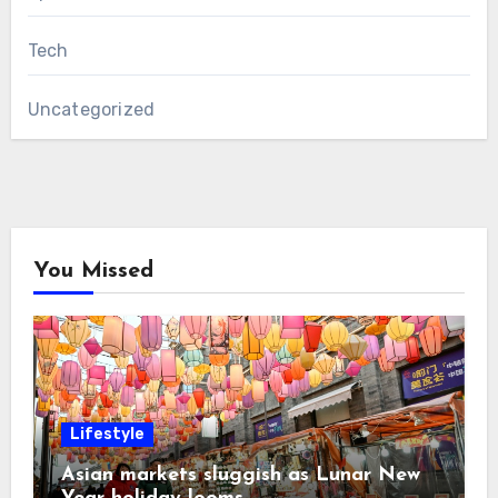
Tech
Uncategorized
You Missed
Lifestyle
Asian markets sluggish as Lunar New