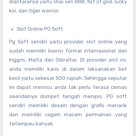
diantaranya yaitu chai sen 888, fist of god, lucky
koi, dan tiger warrior.
Slot Online PG Soft
Pg Soft sendiri yaitu provider slot online yang
sudah memiliki lisensi formal internasional dari
Inggris, Malta dan Gibraltar. Di provider slot ini,
anda memiliki kans di dalam laksanakan bet
kecil yaitu sebesar 500 rupiah. Sehingga seputar
ini dapat memicu anda tak perlu terasa cemas
seandainya dompet tengah menipis. PG soft
sendiri memiliki desain dengan grafis menarik
dan memiliki ragam macam permainan yang
terlampau banyak.