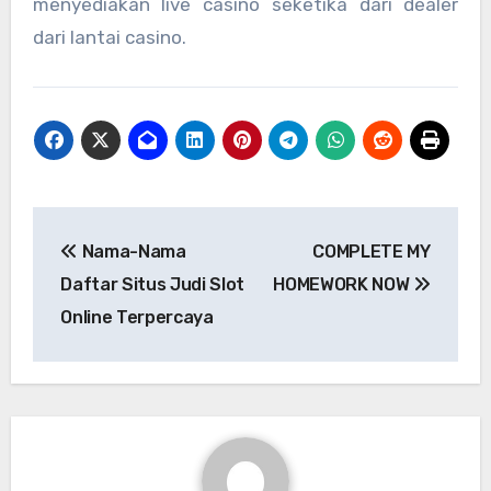
menyediakan live casino seketika dari dealer
dari lantai casino.
Post
Nama-Nama
COMPLETE MY
navigation
Daftar Situs Judi Slot
HOMEWORK NOW
Online Terpercaya