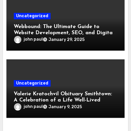
Uncategorized
Webbound: The Ultimate Guide to
Website Development, SEO, and Digital
Marketing
john paul
January 29, 2025
Uncategorized
Valerie Kratochvil Obituary Smithtown:
A Celebration of a Life Well-Lived
john paul
January 9, 2025