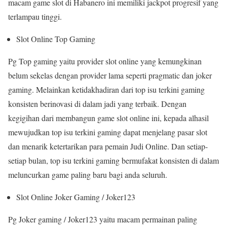
macam game slot di Habanero ini memiliki jackpot progresif yang
terlampau tinggi.
Slot Online Top Gaming
Pg Top gaming yaitu provider slot online yang kemungkinan
belum sekelas dengan provider lama seperti pragmatic dan joker
gaming. Melainkan ketidakhadiran dari top isu terkini gaming
konsisten berinovasi di dalam jadi yang terbaik. Dengan
kegigihan dari membangun game slot online ini, kepada alhasil
mewujudkan top isu terkini gaming dapat menjelang pasar slot
dan menarik ketertarikan para pemain Judi Online. Dan setiap-
setiap bulan, top isu terkini gaming bermufakat konsisten di dalam
meluncurkan game paling baru bagi anda seluruh.
Slot Online Joker Gaming / Joker123
Pg Joker gaming / Joker123 yaitu macam permainan paling