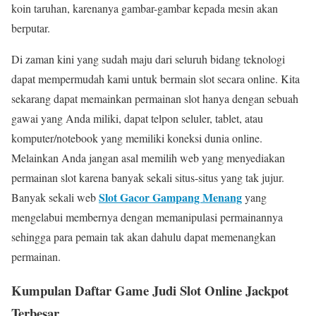
koin taruhan, karenanya gambar-gambar kepada mesin akan
berputar.
Di zaman kini yang sudah maju dari seluruh bidang teknologi
dapat mempermudah kami untuk bermain slot secara online. Kita
sekarang dapat memainkan permainan slot hanya dengan sebuah
gawai yang Anda miliki, dapat telpon seluler, tablet, atau
komputer/notebook yang memiliki koneksi dunia online.
Melainkan Anda jangan asal memilih web yang menyediakan
permainan slot karena banyak sekali situs-situs yang tak jujur.
Slot Gacor Gampang Menang
Banyak sekali web
yang
mengelabui membernya dengan memanipulasi permainannya
sehingga para pemain tak akan dahulu dapat memenangkan
permainan.
Kumpulan Daftar Game Judi Slot Online Jackpot
Terbesar