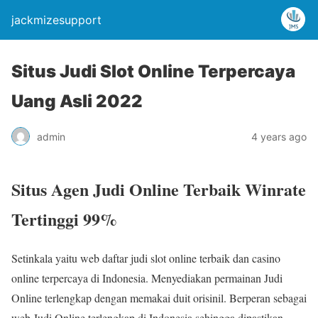
jackmizesupport
Situs Judi Slot Online Terpercaya
Uang Asli 2022
admin
4 years ago
Situs Agen Judi Online Terbaik Winrate
Tertinggi 99%
Setinkala yaitu web daftar judi slot online terbaik dan casino
online terpercaya di Indonesia. Menyediakan permainan Judi
Online terlengkap dengan memakai duit orisinil. Berperan sebagai
web Judi Online terlengkap di Indonesia sehingga dipastikan