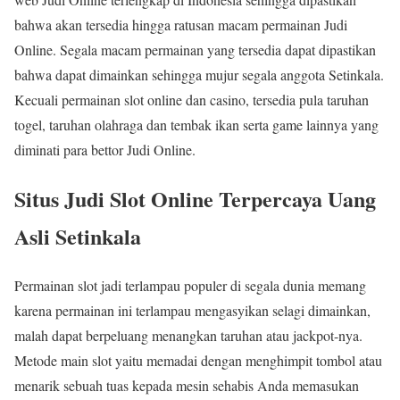
bahwa akan tersedia hingga ratusan macam permainan Judi
Online. Segala macam permainan yang tersedia dapat dipastikan
bahwa dapat dimainkan sehingga mujur segala anggota Setinkala.
Kecuali permainan slot online dan casino, tersedia pula taruhan
togel, taruhan olahraga dan tembak ikan serta game lainnya yang
diminati para bettor Judi Online.
Situs Judi Slot Online Terpercaya Uang
Asli Setinkala
Permainan slot jadi terlampau populer di segala dunia memang
karena permainan ini terlampau mengasyikan selagi dimainkan,
malah dapat berpeluang menangkan taruhan atau jackpot-nya.
Metode main slot yaitu memadai dengan menghimpit tombol atau
menarik sebuah tuas kepada mesin sehabis Anda memasukan