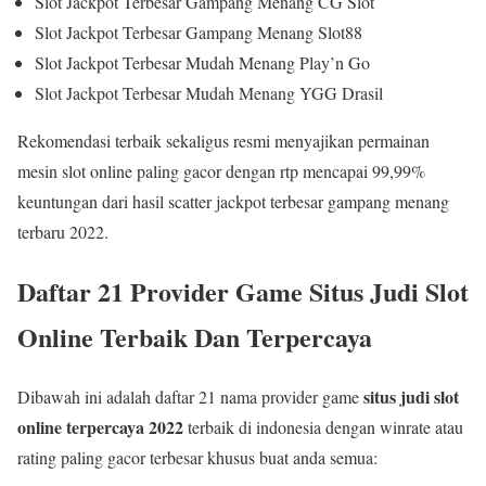
Slot Jackpot Terbesar Gampang Menang CG Slot
Slot Jackpot Terbesar Gampang Menang Slot88
Slot Jackpot Terbesar Mudah Menang Play’n Go
Slot Jackpot Terbesar Mudah Menang YGG Drasil
Rekomendasi terbaik sekaligus resmi menyajikan permainan
mesin slot online paling gacor dengan rtp mencapai 99,99%
keuntungan dari hasil scatter jackpot terbesar gampang menang
terbaru 2022.
Daftar 21 Provider Game Situs Judi Slot
Online Terbaik Dan Terpercaya
situs judi slot
Dibawah ini adalah daftar 21 nama provider game
online terpercaya 2022
terbaik di indonesia dengan winrate atau
rating paling gacor terbesar khusus buat anda semua: