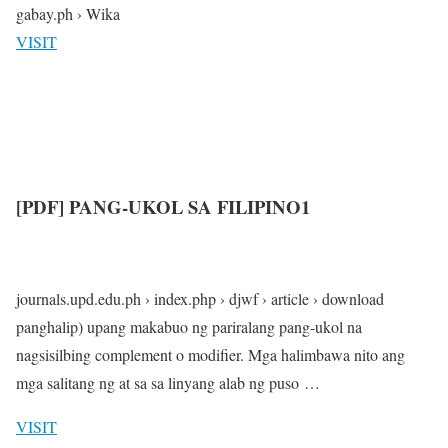
gabay.ph › Wika
VISIT
[PDF] PANG-UKOL SA FILIPINO1
journals.upd.edu.ph › index.php › djwf › article › download
panghalip) upang makabuo ng pariralang pang-ukol na
nagsisilbing complement o modifier. Mga halimbawa nito ang
mga salitang ng at sa sa linyang alab ng puso …
VISIT