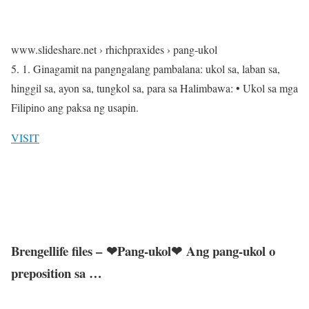
www.slideshare.net › rhichpraxides › pang-ukol
5. 1. Ginagamit na pangngalang pambalana: ukol sa, laban sa,
hinggil sa, ayon sa, tungkol sa, para sa Halimbawa: • Ukol sa mga
Filipino ang paksa ng usapin.
VISIT
Brengellife files – ❤Pang-ukol❤ Ang pang-ukol o
preposition sa …