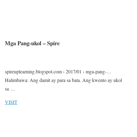
Mga Pang-ukol – Spire
spireuplearning.blogspot.com › 2017/01 › mga-pang-…
Halimbawa: Ang damit ay para sa bata. Ang kwento ay ukol
sa …
VISIT