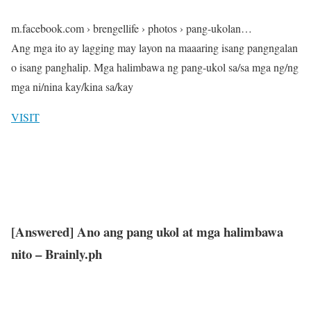
m.facebook.com › brengellife › photos › pang-ukolan…
Ang mga ito ay lagging may layon na maaaring isang pangngalan
o isang panghalip. Mga halimbawa ng pang-ukol sa/sa mga ng/ng
mga ni/nina kay/kina sa/kay
VISIT
[Answered] Ano ang pang ukol at mga halimbawa
nito – Brainly.ph