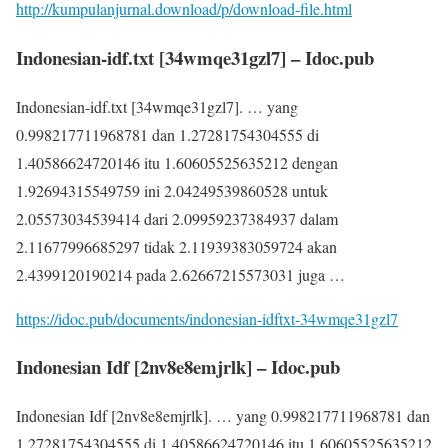
http://kumpulanjurnal.download/p/download-file.html
Indonesian-idf.txt [34wmqe31gzl7] – Idoc.pub
Indonesian-idf.txt [34wmqe31gzl7]. … yang
0.998217711968781 dan 1.27281754304555 di
1.40586624720146 itu 1.60605525635212 dengan
1.92694315549759 ini 2.04249539860528 untuk
2.05573034539414 dari 2.09959237384937 dalam
2.11677996685297 tidak 2.11939383059724 akan
2.4399120190214 pada 2.62667215573031 juga …
https://idoc.pub/documents/indonesian-idftxt-34wmqe31gzl7
Indonesian Idf [2nv8e8emjrlk] – Idoc.pub
Indonesian Idf [2nv8e8emjrlk]. … yang 0.998217711968781 dan
1.27281754304555 di 1.40586624720146 itu 1.60605525635212