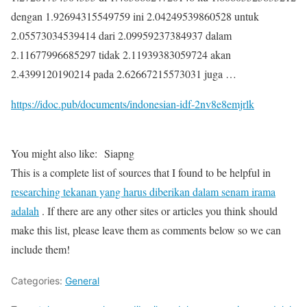
dengan 1.92694315549759 ini 2.04249539860528 untuk
2.05573034539414 dari 2.09959237384937 dalam
2.11677996685297 tidak 2.11939383059724 akan
2.4399120190214 pada 2.62667215573031 juga …
https://idoc.pub/documents/indonesian-idf-2nv8e8emjrlk
You might also like:
Siapng
This is a complete list of sources that I found to be helpful in
researching tekanan yang harus diberikan dalam senam irama
adalah
. If there are any other sites or articles you think should
make this list, please leave them as comments below so we can
include them!
Categories:
General