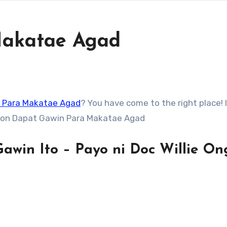
Makatae Agad
 Para Makatae Agad
? You have come to the right place! I
de on Dapat Gawin Para Makatae Agad
awin Ito – Payo ni Doc Willie On