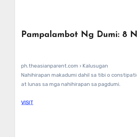
Pampalambot Ng Dumi: 8 N
ph.theasianparent.com › Kalusugan
Nahihirapan makadumi dahil sa tibi o constipation? Narito ang mga home remedies para pampalambot ng dumi
at lunas sa mga nahihirapan sa pagdumi.
VISIT