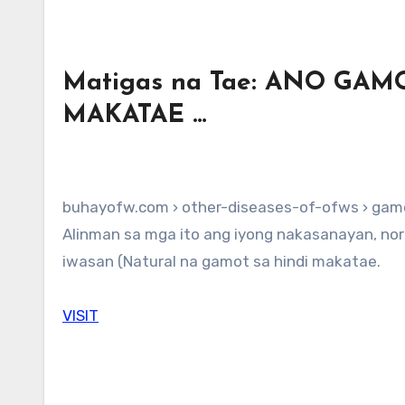
Matigas na Tae: ANO GA
MAKATAE …
buhayofw.com › other-diseases-of-ofws › gam
Alinman sa mga ito ang iyong nakasanayan, normal na lamang ito para sayo … Mga pagkain at inumin na dapat
iwasan (Natural na gamot sa hindi makatae.
VISIT