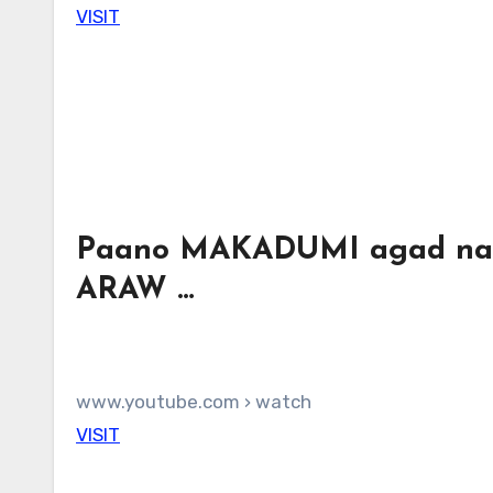
VISIT
Paano MAKADUMI agad na
ARAW …
www.youtube.com › watch
VISIT