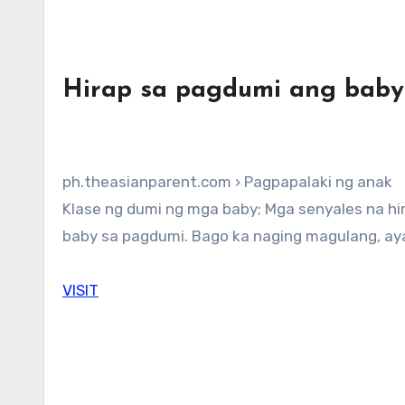
Hirap sa pagdumi ang baby
ph.theasianparent.com › Pagpapalaki ng anak
Klase ng dumi ng mga baby; Mga senyales na hirap sa pagdumi ang baby mo; Mga paraan para matulungan si
baby sa pagdumi. Bago ka naging magulang, a
VISIT