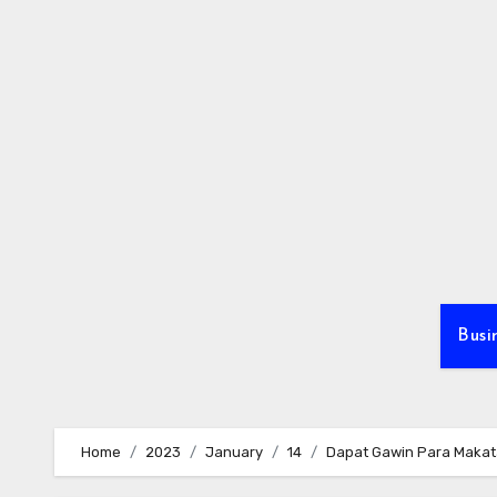
Skip
to
content
Busi
Home
2023
January
14
Dapat Gawin Para Maka