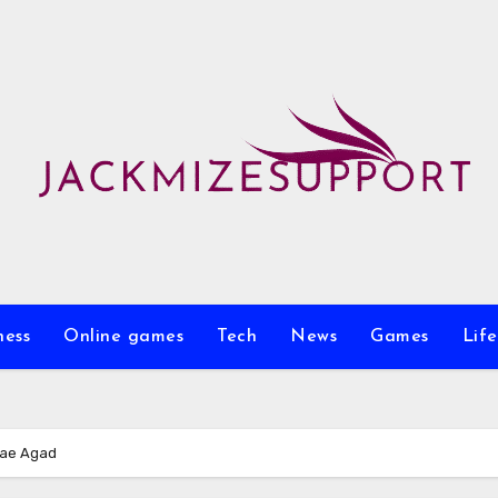
ness
Online games
Tech
News
Games
Life
tae Agad