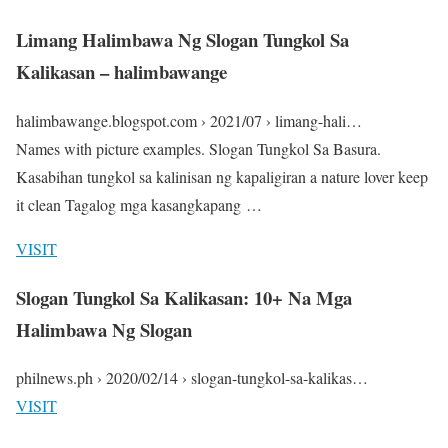
Limang Halimbawa Ng Slogan Tungkol Sa
Kalikasan – halimbawange
halimbawange.blogspot.com › 2021/07 › limang-hali…
Names with picture examples. Slogan Tungkol Sa Basura.
Kasabihan tungkol sa kalinisan ng kapaligiran a nature lover keep
it clean Tagalog mga kasangkapang …
VISIT
Slogan Tungkol Sa Kalikasan: 10+ Na Mga
Halimbawa Ng Slogan
philnews.ph › 2020/02/14 › slogan-tungkol-sa-kalikas…
VISIT