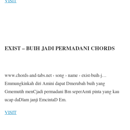
VISIT
EXIST – BUIH JADI PERMADANI CHORDS
www.chords-and-tabs.net › song › name › exist-buih-j…
Emmungkinkah diri Amini dapat Dmerubah buih yang
Gmemutih menCjadi permadani Bm seperAmti pinta yang kau
ucap daDlam janji EmcintaD Em.
VISIT