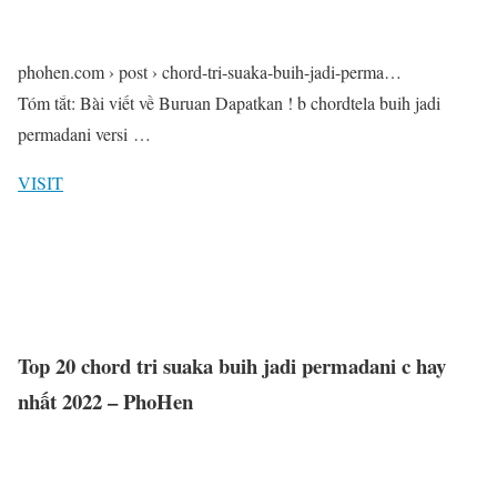
phohen.com › post › chord-tri-suaka-buih-jadi-perma…
Tóm tắt: Bài viết về Buruan Dapatkan ! b chordtela buih jadi
permadani versi …
VISIT
Top 20 chord tri suaka buih jadi permadani c hay
nhất 2022 – PhoHen