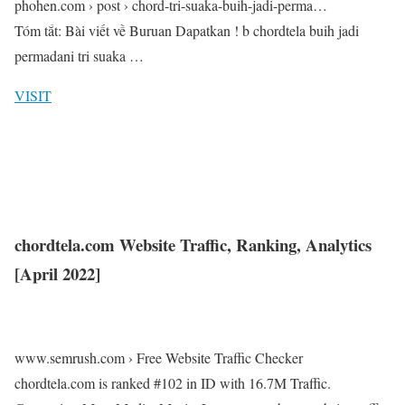
phohen.com › post › chord-tri-suaka-buih-jadi-perma…
Tóm tắt: Bài viết về Buruan Dapatkan ! b chordtela buih jadi
permadani tri suaka …
VISIT
chordtela.com Website Traffic, Ranking, Analytics
[April 2022]
www.semrush.com › Free Website Traffic Checker
chordtela.com is ranked #102 in ID with 16.7M Traffic.