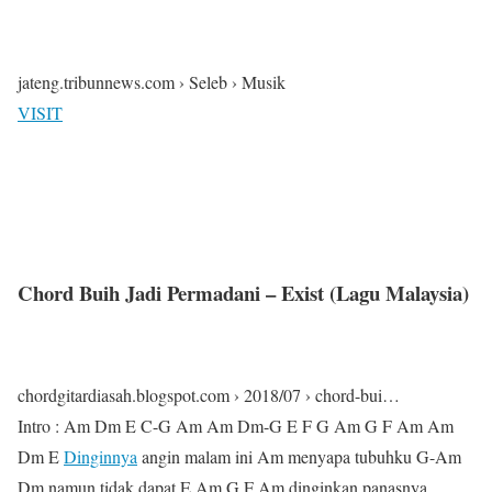
jateng.tribunnews.com › Seleb › Musik
VISIT
Chord Buih Jadi Permadani – Exist (Lagu Malaysia)
chordgitardiasah.blogspot.com › 2018/07 › chord-bui…
Intro : Am Dm E C-G Am Am Dm-G E F G Am G F Am Am
Dm E
Dinginnya
angin malam ini Am menyapa tubuhku G-Am
Dm namun tidak dapat E Am G F Am dinginkan panasnya …