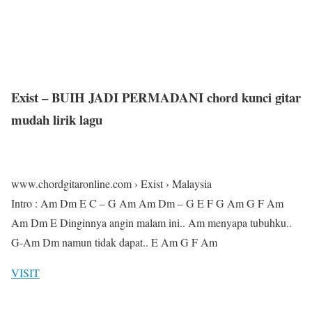
Exist – BUIH JADI PERMADANI chord kunci gitar
mudah lirik lagu
www.chordgitaronline.com › Exist › Malaysia
Intro : Am Dm E C – G Am Am Dm – G E F G Am G F Am
Am Dm E Dinginnya angin malam ini.. Am menyapa tubuhku..
G-Am Dm namun tidak dapat.. E Am G F Am
VISIT