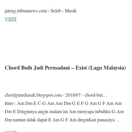
jateng.tribunnews.com › Seleb › Musik
VISIT
Chord Buih Jadi Permadani – Exist (Lagu Malaysia)
chordgitardiasah.blogspot.com › 2018/07 › chord-bui…
Intro : Am Dm E C-G Am Am Dm-G E F G Am G F Am Am
Dm E Dinginnya angin malam ini Am menyapa tubuhku G-Am
Dm namun tidak dapat E Am G F Am dinginkan panasnya …