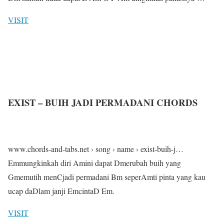
VISIT
EXIST – BUIH JADI PERMADANI CHORDS
www.chords-and-tabs.net › song › name › exist-buih-j…
Emmungkinkah diri Amini dapat Dmerubah buih yang
Gmemutih menCjadi permadani Bm seperAmti pinta yang kau
ucap daDlam janji EmcintaD Em.
VISIT