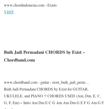
www.chordindonesia.com › Exists
VISIT
Buih Jadi Permadani CHORDS by Exist –
Chordband.com
www.chordband.com › guitar › exist_buih_jadi_perm…
Buih Jadi Permadani CHORDS by Exist for GUITAR,
UKULELE, and PIANO !! CHORDS USED (Am, Dm, E, C,
G, F, Em) ~ Intro Am Dm E C G Am Am Dm G E F G Am G F