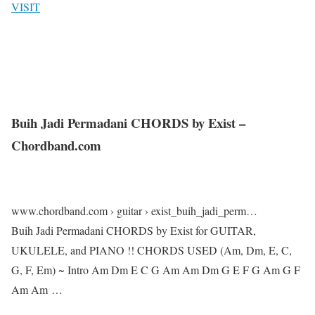
VISIT
Buih Jadi Permadani CHORDS by Exist –
Chordband.com
www.chordband.com › guitar › exist_buih_jadi_perm…
Buih Jadi Permadani CHORDS by Exist for GUITAR,
UKULELE, and PIANO !! CHORDS USED (Am, Dm, E, C,
G, F, Em) ~ Intro Am Dm E C G Am Am Dm G E F G Am G F
Am Am …