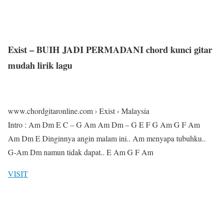
Exist – BUIH JADI PERMADANI chord kunci gitar
mudah lirik lagu
www.chordgitaronline.com › Exist › Malaysia
Intro : Am Dm E C – G Am Am Dm – G E F G Am G F Am
Am Dm E Dinginnya angin malam ini.. Am menyapa tubuhku..
G-Am Dm namun tidak dapat.. E Am G F Am
VISIT