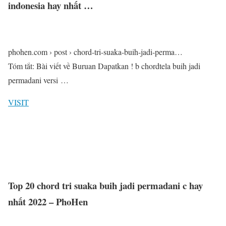
indonesia hay nhất …
phohen.com › post › chord-tri-suaka-buih-jadi-perma…
Tóm tắt: Bài viết về Buruan Dapatkan ! b chordtela buih jadi
permadani versi …
VISIT
Top 20 chord tri suaka buih jadi permadani c hay
nhất 2022 – PhoHen