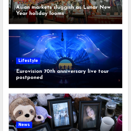
Asian markets sluggish as Lunar New
Year holiday looms
Lifestyle
Eurovision 70th anniversary live tour
postponed
News