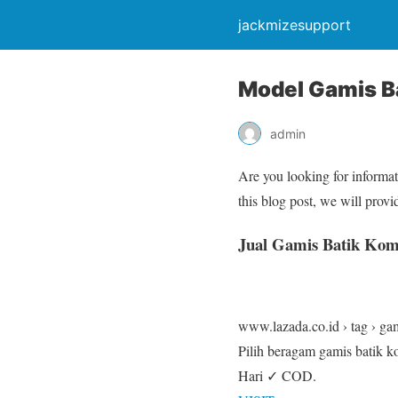
jackmizesupport
Model Gamis B
admin
Are you looking for informa
this blog post, we will pro
Jual Gamis Batik Komb
www.lazada.co.id › tag › g
Pilih beragam gamis batik 
Hari ✓ COD.