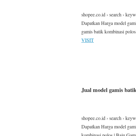
shopee.co.id › search › ke
Dapatkan Harga model gamis
gamis batik kombinasi polo
VISIT
Jual model gamis bati
shopee.co.id › search › ke
Dapatkan Harga model gamis
kombinasi polos | Baju G