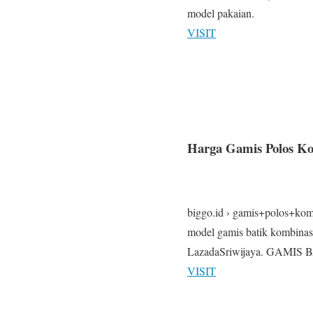
model pakaian.
VISIT
Harga Gamis Polos Ko
biggo.id › gamis+polos+kom
model gamis batik kombinasi
LazadaSriwijaya. GAMI
VISIT