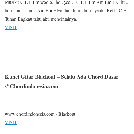
Musik : C E F Fm woo o.. ho.. yee… C E F Fm Am Em F C hu..
huu.. huu.. huu.. Am Em F Fm hu.. huu.. huu.. yeah.. Reff : C E
Tuhan Engkau tahu aku mencintainya.
VISIT
Kunci Gitar Blackout – Selalu Ada Chord Dasar
@Chordindonesia.com
www.chordindonesia.com › Blackout
VISIT